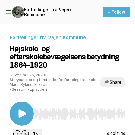
Fortællinger fra Vejen
+ Follow
Kommune
Fortællinger fra Vejen Kommune
Højskole- og
efterskolebevægelsens betydning
1864-1920
November 26, 2020
•
Storycatcher og forstander for Rødding Højskole
Share
Mads Rykind-Eriksen
•
Season 1
•
Episode 2
Use Left/Right to seek, Home/End to jump to st
0:00
|
11:50